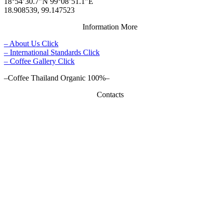
18°54’30.7″N 99°08’51.1″E
18.908539, 99.147523
Information More
– About Us Click
– International Standards Click
– Coffee Gallery Click
–Coffee Thailand Organic 100%–
Contacts