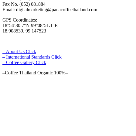
Fax No. (052) 081884
Email: digitalmarketing@panacoffeethailand.com
GPS Coordinates:
18°54’30.7″N 99°08’51.1″E
18.908539, 99.147523
– About Us Click
– International Standards Click
– Coffee Gallery Click
–Coffee Thailand Organic 100%–