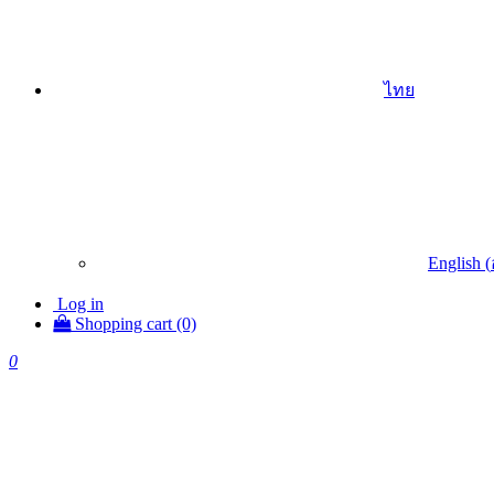
ไทย
English
(
Log in
Shopping cart (0)
0