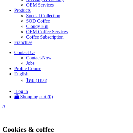
OEM Services
Products
Special Collection
SOD Coffee
Cloudy Hill
OEM Coffee Services
Coffee Subscription
Franchise
Contact Us
Contact-Now
Jobs
Profile Course
English
ไทย
(
Thai
)
Log in
Shopping cart (0)
0
Cookies & coffee