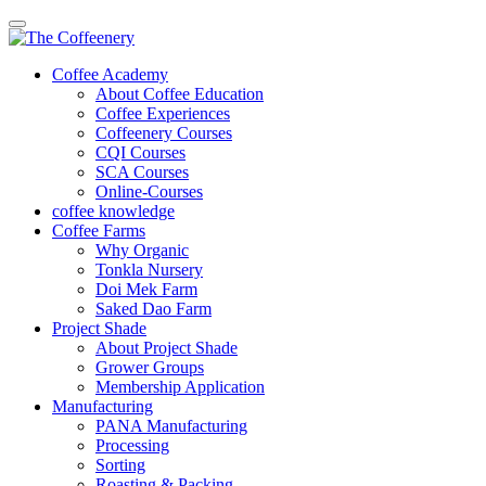
Dear customer, We need to inform you abo
Coffee Academy
About Coffee Education
Coffee Experiences
Coffeenery Courses
CQI Courses
SCA Courses
Online-Courses
coffee knowledge
Coffee Farms
Why Organic
Tonkla Nursery
Doi Mek Farm
Saked Dao Farm
Project Shade
About Project Shade
Grower Groups
Membership Application
Manufacturing
PANA Manufacturing
Processing
Sorting
Roasting & Packing