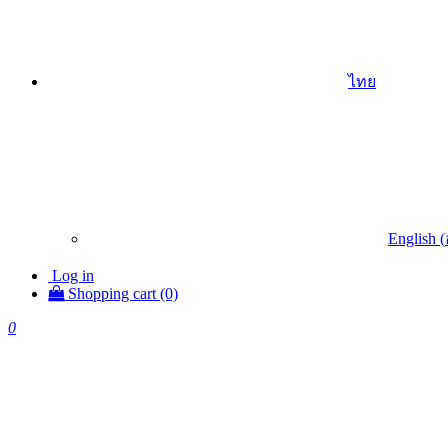
ไทย
English
(
Log in
Shopping cart (0)
0