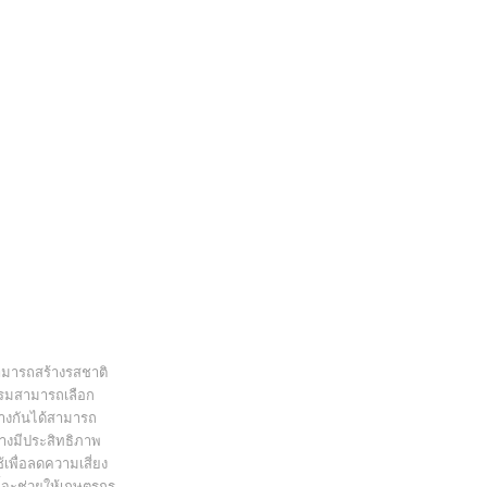
ารถสร้างรสชาติ

บรมสามารถเลือก

างกันได้สามารถ

้
เพื่อลดความเสี่ยง

้จะช่วยให้เกษตรกร 
